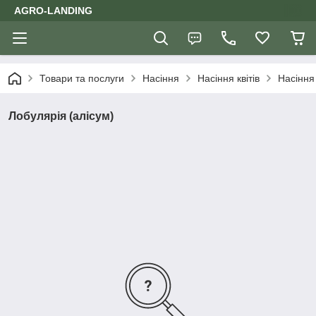
AGRO-LANDING
Товари та послуги
Насіння
Насіння квітів
Насіння 
Лобулярія (алісум)