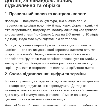
Догляд за лавандою: полив,
підживлення та обрізка
1. Правильний полив та контроль вологи
Лаванда — посухостійка культура, яка значно легше
переносить дефіцит води, ніж її надлишок. Дорослі кущі, які
вже вкоренилися, потребують поливу лише під час тривалої
аномальної спеки (приблизно 1 раз на 2-3 тижні по 10 літрів
під кущ). Вода має бути відстояною та теплою.
Молоді саджанці в перший рік після посадки поливають
частіше — раз на тиждень, щоб коренева система встигла
розростися вглиб. Перед кожним поливом обов'язково
перевіряйте ґрунт: він має повністю просохнути на глибину
мінімум 5-7 см. Завжди поливайте рослину виключно під
корінь, уникаючи потрапляння вологи на сріблясте листя.
2. Схема підживлення: цифри та терміни
Головне правило догляду за середземноморськими травами
— краще недогодувати, ніж перегодувати. Догляд за
лавандою виключає використання свіжого гною або великих
доз азоту, які стимулюють ріст зеленої маси на шкоду
цвітінню і знижують зимостійкість кущів.
Навесні (у квітні) внесіть комплексне мінеральне добриво з