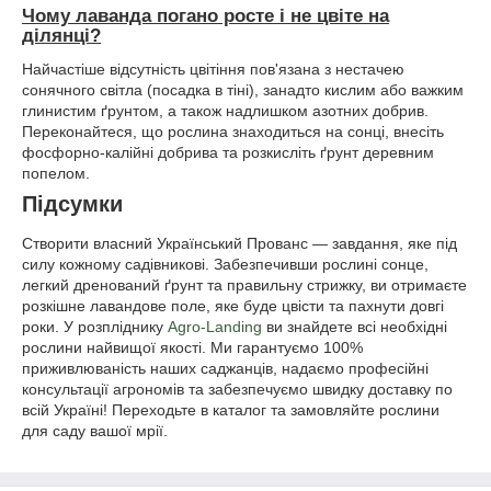
Чому лаванда погано росте і не цвіте на
ділянці?
Найчастіше відсутність цвітіння пов'язана з нестачею
сонячного світла (посадка в тіні), занадто кислим або важким
глинистим ґрунтом, а також надлишком азотних добрив.
Переконайтеся, що рослина знаходиться на сонці, внесіть
фосфорно-калійні добрива та розкисліть ґрунт деревним
попелом.
Підсумки
Створити власний Український Прованс — завдання, яке під
силу кожному садівникові. Забезпечивши рослині сонце,
легкий дренований ґрунт та правильну стрижку, ви отримаєте
розкішне лавандове поле, яке буде цвісти та пахнути довгі
роки. У розпліднику
Agro-Landing
ви знайдете всі необхідні
рослини найвищої якості. Ми гарантуємо 100%
приживлюваність наших саджанців, надаємо професійні
консультації агрономів та забезпечуємо швидку доставку по
всій Україні! Переходьте в каталог та замовляйте рослини
для саду вашої мрії.