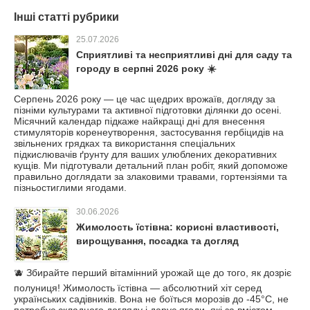
Інші статті рубрики
25.07.2026
Сприятливі та несприятливі дні для саду та
городу в серпні 2026 року ☀️
Серпень 2026 року — це час щедрих врожаїв, догляду за
пізніми культурами та активної підготовки ділянки до осені.
Місячний календар підкаже найкращі дні для внесення
стимуляторів коренеутворення, застосування гербіцидів на
звільнених грядках та використання спеціальних
підкислювачів ґрунту для ваших улюблених декоративних
кущів. Ми підготували детальний план робіт, який допоможе
правильно доглядати за злаковими травами, гортензіями та
пізньостиглими ягодами.
30.06.2026
Жимолость їстівна: корисні властивості,
вирощування, посадка та догляд
🫐 Збирайте перший вітамінний урожай ще до того, як дозріє
полуниця! Жимолость їстівна — абсолютний хіт серед
українських садівників. Вона не боїться морозів до -45°C, не
потребує складного догляду і дарує ягоди, які за вмістом