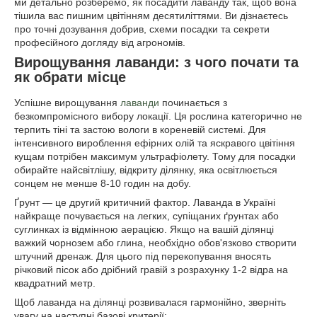
ми детально розберемо, як посадити лаванду так, щоб вона
тішила вас пишним цвітінням десятиліттями. Ви дізнаєтесь
про точні дозування добрив, схеми посадки та секрети
професійного догляду від агрономів.
Вирощування лаванди: з чого почати та
як обрати місце
Успішне вирощування
лаванди
починається з
безкомпромісного вибору локації. Ця рослина категорично не
терпить тіні та застою вологи в кореневій системі. Для
інтенсивного вироблення ефірних олій та яскравого цвітіння
кущам потрібен максимум ультрафіолету. Тому для посадки
обирайте найсвітлішу, відкриту ділянку, яка освітлюється
сонцем не менше 8-10 годин на добу.
Ґрунт — це другий критичний фактор. Лаванда в Україні
найкраще почувається на легких, супіщаних ґрунтах або
суглинках із відмінною аерацією. Якщо на вашій ділянці
важкий чорнозем або глина, необхідно обов'язково створити
штучний дренаж. Для цього під перекопування вносять
річковий пісок або дрібний гравій з розрахунку 1-2 відра на
квадратний метр.
Щоб лаванда на ділянці розвивалася гармонійно, зверніть
увагу на наступні базові критерії: