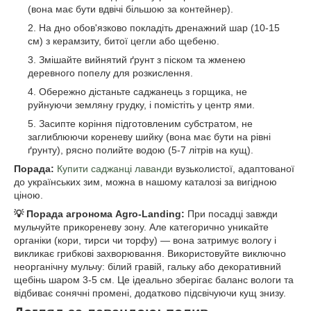
(вона має бути вдвічі більшою за контейнер).
На дно обов'язково покладіть дренажний шар (10-15
см) з керамзиту, битої цегли або щебеню.
Змішайте вийнятий ґрунт з піском та жменею
деревного попелу для розкислення.
Обережно дістаньте саджанець з горщика, не
руйнуючи земляну грудку, і помістіть у центр ями.
Засипте коріння підготовленим субстратом, не
заглиблюючи кореневу шийку (вона має бути на рівні
ґрунту), рясно полийте водою (5-7 літрів на кущ).
Порада:
Купити саджанці лаванди
вузьколистої, адаптованої
до українських зим, можна в нашому каталозі за вигідною
ціною.
💡 Порада агронома Agro-Landing:
При посадці завжди
мульчуйте прикореневу зону. Але категорично уникайте
органіки (кори, тирси чи торфу) — вона затримує вологу і
викликає грибкові захворювання. Використовуйте виключно
неорганічну мульчу: білий гравій, гальку або декоративний
щебінь шаром 3-5 см. Це ідеально зберігає баланс вологи та
відбиває сонячні промені, додатково підсвічуючи кущ знизу.