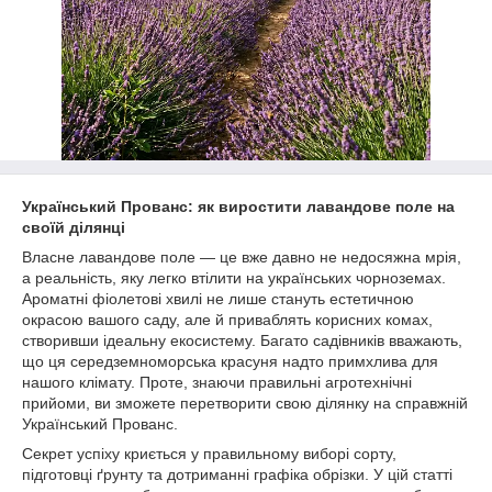
Український Прованс: як виростити лавандове поле на
своїй ділянці
Власне лавандове поле — це вже давно не недосяжна мрія,
а реальність, яку легко втілити на українських чорноземах.
Ароматні фіолетові хвилі не лише стануть естетичною
окрасою вашого саду, але й приваблять корисних комах,
створивши ідеальну екосистему. Багато садівників вважають,
що ця середземноморська красуня надто примхлива для
нашого клімату. Проте, знаючи правильні агротехнічні
прийоми, ви зможете перетворити свою ділянку на справжній
Український Прованс.
Секрет успіху криється у правильному виборі сорту,
підготовці ґрунту та дотриманні графіка обрізки. У цій статті