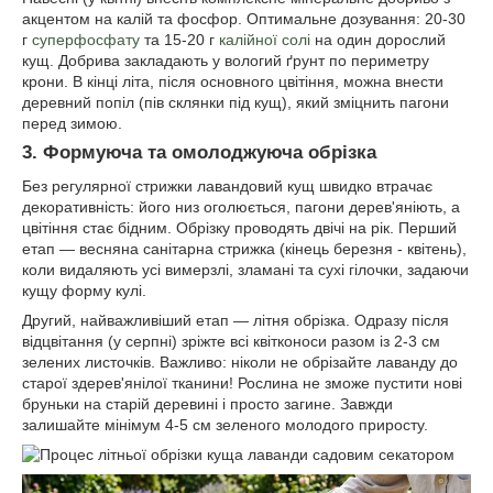
акцентом на калій та фосфор. Оптимальне дозування: 20-30
г
суперфосфату
та 15-20 г
калійної солі
на один дорослий
кущ. Добрива закладають у вологий ґрунт по периметру
крони. В кінці літа, після основного цвітіння, можна внести
деревний попіл (пів склянки під кущ), який зміцнить пагони
перед зимою.
3. Формуюча та омолоджуюча обрізка
Без регулярної стрижки лавандовий кущ швидко втрачає
декоративність: його низ оголюється, пагони дерев'яніють, а
цвітіння стає бідним. Обрізку проводять двічі на рік. Перший
етап — весняна санітарна стрижка (кінець березня - квітень),
коли видаляють усі вимерзлі, зламані та сухі гілочки, задаючи
кущу форму кулі.
Другий, найважливіший етап — літня обрізка. Одразу після
відцвітання (у серпні) зріжте всі квітконоси разом із 2-3 см
зелених листочків. Важливо: ніколи не обрізайте лаванду до
старої здерев'янілої тканини! Рослина не зможе пустити нові
бруньки на старій деревині і просто загине. Завжди
залишайте мінімум 4-5 см зеленого молодого приросту.