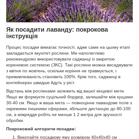
Як посадити лаванду: покрокова
інструкція
Процес посадки вимагає точності, адже саме на цьому етапі
закладається імунітет рослини. Ми наполегливо
рекомендуємо використовувати саджанці із закритою
кореневою системою (ЗКС). Такі рослини можна висаджувати
з квітня по жовтень, оскільки коріння не травмується, і
приживлюваність становить 100%. Крім того, саджанці в
контейнерах швидше йдуть у ріст.
Відстань між рослинами залежить від вашої кінцевої мети.
Якщо ви формуєте суцільний бордюр, залишайте між кущами
30-40 см. Якщо ж ваша мета — повноцінне лавандове поле з
окремими пишними сферами, збільште дистанцію до 80-100
см, а міжряддя робіть не менше 1.2 метра для зручності
обробки.
Покроковий алгоритм посадки:
Викопайте посадкову яму розміром 40х40х40 см