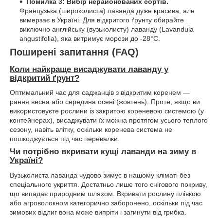
Помилка 3: Вибір нерайонованих сортів.
Французька (широколиста) лаванда дуже красива, але
вимерзає в Україні. Для відкритого ґрунту обирайте
виключно англійську (вузьколисту) лаванду (Lavandula
angustifolia), яка витримує морози до -28°C.
Поширені запитання (FAQ)
Коли найкраще висаджувати лаванду у
відкритий ґрунт?
Оптимальний час для саджанців з відкритим коренем —
рання весна або середина осені (жовтень). Проте, якщо ви
використовуєте рослини із закритою кореневою системою (у
контейнерах), висаджувати їх можна протягом усього теплого
сезону, навіть влітку, оскільки коренева система не
пошкоджується під час перевалки.
Чи потрібно вкривати кущі лаванди на зиму в
Україні?
Вузьколиста лаванда чудово зимує в нашому кліматі без
спеціального укриття. Достатньо лише того снігового покриву,
що випадає природним шляхом. Вкривати рослину плівкою
або агроволокном категорично заборонено, оскільки під час
зимових відлиг вона може випріти і загинути від грибка.