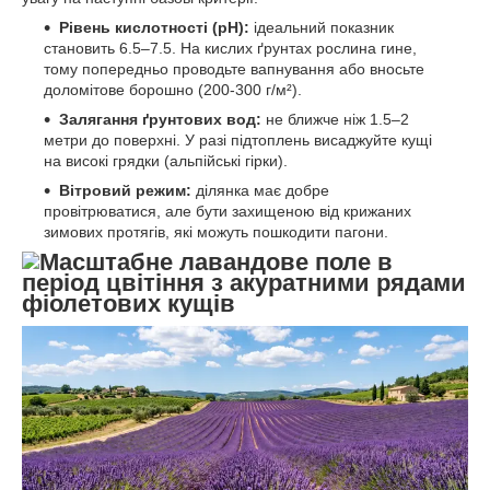
Рівень кислотності (pH):
ідеальний показник
становить 6.5–7.5. На кислих ґрунтах рослина гине,
тому попередньо проводьте вапнування або вносьте
доломітове борошно (200-300 г/м²).
Залягання ґрунтових вод:
не ближче ніж 1.5–2
метри до поверхні. У разі підтоплень висаджуйте кущі
на високі грядки (альпійські гірки).
Вітровий режим:
ділянка має добре
провітрюватися, але бути захищеною від крижаних
зимових протягів, які можуть пошкодити пагони.