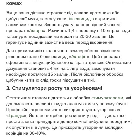
комах
Якщо ваша ділянка страждає від навали дротяника або
цибулевої мухи, застосування
інсектицидів
є критично
важливим кроком. Зверніть увагу на перевірений часом
препарат «
Актара
». Розчиніть 1,4 г порошку в 10 літрах води
та занурте посадковий матеріал на 20-30 хвилин. Це
гарантує надійний захист на весь період вкорінення.
Для прихильників екологічного землеробства відмінним
рішенням стане біоінсектицид «
Актофіт
». Цей препарат
ефективно знищує цибулевого кліща та трипсів. Оптимальне
дозування становить 4 мл на 1 літр води, замочувати
необхідно протягом 15 хвилин. Після біологічної обробки
цибулин квітів їх слід трохи підсушити в тіні.
3. Стимулятори росту та укорінювачі
Остаточним етапом підготовки є обробка
стимуляторами
, які
допомагають рослині швидко адаптуватися у новому ґрунті.
Професійні агрономи часто використовують укорінювач
«
Грандіс
». Його не потрібно розчиняти у воді — достатньо
просто злегка припудрити денце кожної цибулини перед тим,
як опустити її в лунку. Це прискорить утворення молодих
корінців на 30-40%.