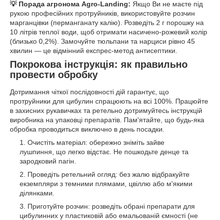
💡 Порада агронома Agro-Landing:
Якщо Ви не маєте під
рукою професійних протруйників, використовуйте розчин
марганцівки (перманганату калію). Розведіть 2 г порошку на
10 літрів теплої води, щоб отримати насичено-рожевий колір
(близько 0,2%). Замочуйте тюльпани та нарциси рівно 45
хвилин — це відмінний експрес-метод антисептики.
Покрокова інструкція: як правильно
провести обробку
Дотримання чіткої послідовності дій гарантує, що
протруйники для цибулин спрацюють на всі 100%. Працюйте
в захисних рукавичках та ретельно дотримуйтесь інструкцій
виробника на упаковці препаратів. Пам'ятайте, що будь-яка
обробка проводиться виключно в день посадки.
Очистіть матеріал: обережно зніміть зайве
лушпиння, що легко відстає. Не пошкодьте денце та
зародковий пагін.
Проведіть ретельний огляд: без жалю відбракуйте
екземпляри з темними плямами, цвіллю або м'якими
ділянками.
Приготуйте розчин: розведіть обрані препарати для
цибулинних у пластиковій або емальованій ємності (не