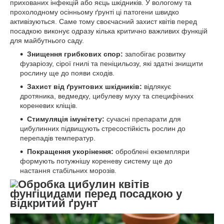
прихованих інфекцій або яєць шкідників. У вологому та
прохолодному осінньому ґрунті ці патогени швидко
активізуються. Саме тому своєчасний захист квітів перед
посадкою виконує одразу кілька критично важливих функцій
для майбутнього саду.
Знищення грибкових спор:
запобігає розвитку
фузаріозу, сірої гнилі та пеніцильозу, які здатні знищити
рослину ще до появи сходів.
Захист від ґрунтових шкідників:
відлякує
дротяника, ведмедку, цибулеву муху та специфічних
кореневих кліщів.
Стимуляція імунітету:
сучасні препарати для
цибулинних підвищують стресостійкість рослин до
перепадів температур.
Покращення укорінення:
оброблені екземпляри
формують потужнішу кореневу систему ще до
настання стабільних морозів.