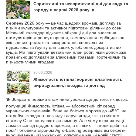
Сприятливі та несприятливі дні для саду та
городу в серпні 2026 року ☀️
Серпень 2026 року — це час щедрих врожаїв, догляду за
пізніми культурами та активної підготовки ділянки до осені.
Місячний календар підкаже найкращі дні для внесення
стимуляторів коренеутворення, застосування гербіцидів на
звільнених грядках та використання спеціальних
підкислювачів ґрунту для ваших улюблених декоративних
кущів. Ми підготували детальний план робіт, який допоможе
правильно доглядати за злаковими травами, гортензіями та
пізньостиглими ягодами.
30.06.2026
Жимолость їстівна: корисні властивості,
вирощування, посадка та догляд
🫐 Збирайте перший вітамінний урожай ще до того, як дозріє
полуниця! Жимолость їстівна — абсолютний хіт серед
українських садівників. Вона не боїться морозів до -45°C, не
потребує складного догляду і дарує ягоди, які за вмістом
вітаміну С не поступаються лимону. Але чому в одних кущі
ламаються від щедрого врожаю, а в інших — ягоди дрібні та
гіркі? Головний агроном Agro-Landing розкриває всі секрети
вирощування цієї унікальної культури у нашій новій статті!