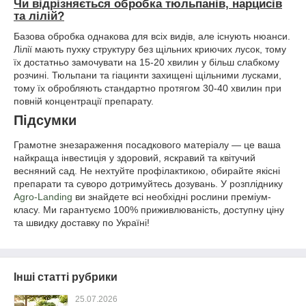
Чи відрізняється обробка тюльпанів, нарцисів
та лілій?
Базова обробка однакова для всіх видів, але існують нюанси.
Лілії мають пухку структуру без щільних криючих лусок, тому
їх достатньо замочувати на 15-20 хвилин у більш слабкому
розчині. Тюльпани та гіацинти захищені щільними лусками,
тому їх обробляють стандартно протягом 30-40 хвилин при
повній концентрації препарату.
Підсумки
Грамотне знезараження посадкового матеріалу — це ваша
найкраща інвестиція у здоровий, яскравий та квітучий
весняний сад. Не нехтуйте профілактикою, обирайте якісні
препарати та суворо дотримуйтесь дозувань. У розпліднику
Agro-Landing
ви знайдете всі необхідні рослини преміум-
класу. Ми гарантуємо 100% приживлюваність, доступну ціну
та швидку доставку по Україні!
Інші статті рубрики
25.07.2026