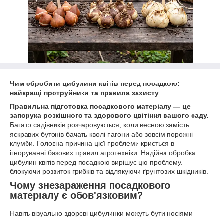
Чим обробити цибулини квітів перед посадкою:
найкращі протруйники та правила захисту
Правильна підготовка посадкового матеріалу — це
запорука розкішного та здорового цвітіння вашого саду.
Багато садівників розчаровуються, коли весною замість
яскравих бутонів бачать кволі пагони або зовсім порожні
клумби. Головна причина цієї проблеми криється в
ігноруванні базових правил агротехніки. Надійна обробка
цибулин квітів перед посадкою вирішує цю проблему,
блокуючи розвиток грибків та відлякуючи ґрунтових шкідників.
Чому знезараження посадкового
матеріалу є обов'язковим?
Навіть візуально здорові цибулинки можуть бути носіями