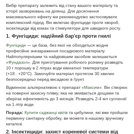
Вибір препарату залежить від стану вашого матеріалу та
історії захворювань на ділянці. Для досягнення
максимального ефекту ми рекомендуємо застосовувати
комплексний підхід. Він включає фунгіциди проти хвороб,
інсектициди від комах та стимулятори для швидкого росту.
1. Фунгіциди: надійний бар'єр проти гнилі
Фунгіциди
— це база, без якої не обходиться жодне
професійне знезараження посадкового матеріалу.
Найпопулярнішим та найдієвішим засобом залишається
«
Фундазол
». Для приготування робочого розчину розведіть
10 г порошку в 2 літрах води кімнатної температури
(+18...+20°C). Замочуйте матеріал протягом 30 хвилин
безпосередньо перед висадкою в ґрунт.
Відмінною альтернативою є препарат «
Максим
». Він створює
на поверхні захисну плівку, яка не змивається дощами та
зберігає ефективність до 3 місяців. Розведіть 2-4 мл суспензії
на 1 літр води.
Порада:
Купити саджанці квітів
та цибулини, які вже пройшли
первинну санітарну обробку, ви можете в нашому зручному
каталозі.
2. Інсектициди: захист кореневої системи від