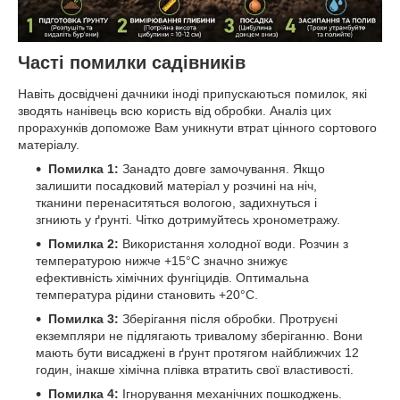
Часті помилки садівників
Навіть досвідчені дачники іноді припускаються помилок, які
зводять нанівець всю користь від обробки. Аналіз цих
прорахунків допоможе Вам уникнути втрат цінного сортового
матеріалу.
Помилка 1:
Занадто довге замочування. Якщо
залишити посадковий матеріал у розчині на ніч,
тканини перенаситяться вологою, задихнуться і
згниють у ґрунті. Чітко дотримуйтесь хронометражу.
Помилка 2:
Використання холодної води. Розчин з
температурою нижче +15°C значно знижує
ефективність хімічних фунгіцидів. Оптимальна
температура рідини становить +20°C.
Помилка 3:
Зберігання після обробки. Протруєні
екземпляри не підлягають тривалому зберіганню. Вони
мають бути висаджені в ґрунт протягом найближчих 12
годин, інакше хімічна плівка втратить свої властивості.
Помилка 4:
Ігнорування механічних пошкоджень.