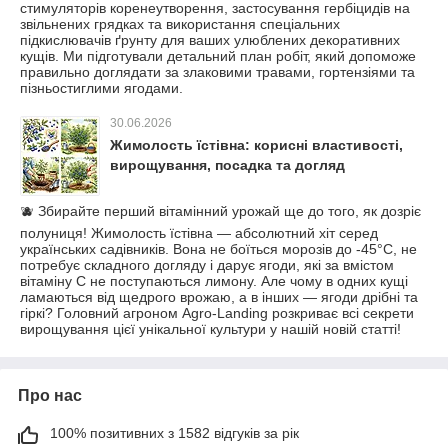
стимуляторів коренеутворення, застосування гербіцидів на
звільнених грядках та використання спеціальних
підкислювачів ґрунту для ваших улюблених декоративних
кущів. Ми підготували детальний план робіт, який допоможе
правильно доглядати за злаковими травами, гортензіями та
пізньостиглими ягодами.
30.06.2026
Жимолость їстівна: корисні властивості,
вирощування, посадка та догляд
🫐 Збирайте перший вітамінний урожай ще до того, як дозріє
полуниця! Жимолость їстівна — абсолютний хіт серед
українських садівників. Вона не боїться морозів до -45°C, не
потребує складного догляду і дарує ягоди, які за вмістом
вітаміну С не поступаються лимону. Але чому в одних кущі
ламаються від щедрого врожаю, а в інших — ягоди дрібні та
гіркі? Головний агроном Agro-Landing розкриває всі секрети
вирощування цієї унікальної культури у нашій новій статті!
Про нас
100% позитивних з 1582 відгуків за рік