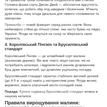
Головна фішка сорту Джоан Джей — абсолютна відсутність
колючок, що робить збір ягід швидким і безпечним. М'якоть
дуже ніжна, тому ягода ідеальна для свіжого споживання та
заморозки.
Прималба
— новий фаворит серед ранніх сортів. Вона
неймовірно стійка до літньої спеки, яка часто буває на півдні
України. Ягоди не печуться на сонці та зберігають свою
пружність.
4. Королівський Пінгвін та Брусилівський
стандарт
Королівський Пінгвін — це штамбовий сорт малини
(малинове дерево). Він має товсті, міцні пагони, які не
потребують шпалери, і відрізняється раннім дозріванням.
Кущ дуже компактний, що дозволяє ущільнену посадку.
Брусилівський стандарт гарантує стабільно високий урожай
(до 4-5 кг з куща) навіть у несприятливі роки. Ягоди великі,
вирівняні, мають класичний кисло-солодкий смак.
Порада:
Купити саджанці Брусилівський стандарт
можна в
нашому каталозі.
Правила вирощування малини: