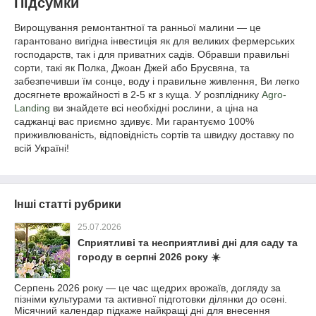
Підсумки
Вирощування ремонтантної та ранньої малини — це
гарантовано вигідна інвестиція як для великих фермерських
господарств, так і для приватних садів. Обравши правильні
сорти, такі як Полка, Джоан Джей або Брусвяна, та
забезпечивши їм сонце, воду і правильне живлення, Ви легко
досягнете врожайності в 2-5 кг з куща. У розпліднику
Agro-
Landing
ви знайдете всі необхідні рослини, а ціна на
саджанці вас приємно здивує. Ми гарантуємо 100%
приживлюваність, відповідність сортів та швидку доставку по
всій Україні!
Інші статті рубрики
25.07.2026
Сприятливі та несприятливі дні для саду та
городу в серпні 2026 року ☀️
Серпень 2026 року — це час щедрих врожаїв, догляду за
пізніми культурами та активної підготовки ділянки до осені.
Місячний календар підкаже найкращі дні для внесення