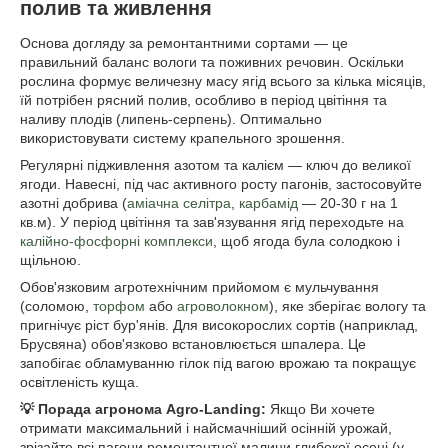
полив та живлення
Основа догляду за ремонтантними сортами — це
правильний баланс вологи та поживних речовин. Оскільки
рослина формує величезну масу ягід всього за кілька місяців,
їй потрібен рясний полив, особливо в період цвітіння та
наливу плодів (липень-серпень). Оптимально
використовувати систему крапельного зрошення.
Регулярні підживлення азотом та калієм — ключ до великої
ягоди. Навесні, під час активного росту пагонів, застосовуйте
азотні добрива (
аміачна селітра
,
карбамід
— 20-30 г на 1
кв.м). У період цвітіння та зав'язування ягід переходьте на
калійно-фосфорні комплекси
, щоб ягода була солодкою і
щільною.
Обов'язковим агротехнічним прийомом є мульчування
(соломою,
торфом
або
агроволокном
), яке зберігає вологу та
пригнічує ріст бур'янів. Для високорослих сортів (наприклад,
Брусвяна) обов'язково встановлюється шпалера. Це
запобігає обламуванню гілок під вагою врожаю та покращує
освітленість куща.
💡 Порада агронома Agro-Landing:
Якщо Ви хочете
отримати максимальний і найсмачніший осінній урожай,
зрізайте всі пагони ремонтантної малини глибокої осені (у