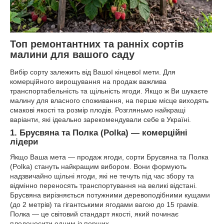
Топ ремонтантних та ранніх сортів
малини для вашого саду
Вибір сорту залежить від Вашої кінцевої мети. Для
комерційного вирощування на продаж важлива
транспортабельність та щільність ягоди. Якщо ж Ви шукаєте
малину для власного споживання, на перше місце виходять
смакові якості та розмір плодів. Розгляньмо найкращі
варіанти, які ідеально зарекомендували себе в Україні.
1. Брусвяна та Полка (Polka) — комерційні
лідери
Якщо Ваша мета — продаж ягоди, сорти Брусвяна та Полка
(Polka) стануть найкращим вибором. Вони формують
надзвичайно щільні ягоди, які не течуть під час збору та
відмінно переносять транспортування на великі відстані.
Брусвяна вирізняється потужними деревоподібними кущами
(до 2 метрів) та гігантськими ягодами вагою до 15 грамів.
Полка — це світовий стандарт якості, який починає
плодоносити одним із перших.