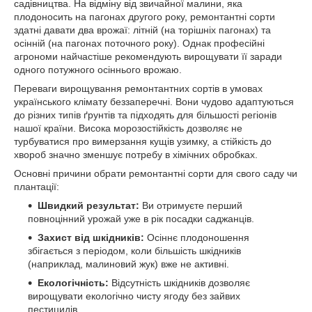
садівництва. На відміну від звичайної малини, яка
плодоносить на пагонах другого року, ремонтантні сорти
здатні давати два врожаї: літній (на торішніх пагонах) та
осінній (на пагонах поточного року). Однак професійні
агрономи найчастіше рекомендують вирощувати її заради
одного потужного осіннього врожаю.
Переваги вирощування ремонтантних сортів в умовах
українського клімату беззаперечні. Вони чудово адаптуються
до різних типів ґрунтів та підходять для більшості регіонів
нашої країни. Висока морозостійкість дозволяє не
турбуватися про вимерзання кущів узимку, а стійкість до
хвороб значно зменшує потребу в хімічних обробках.
Основні причини обрати ремонтантні сорти для свого саду чи
плантації:
Швидкий результат:
Ви отримуєте перший
повноцінний урожай уже в рік посадки саджанців.
Захист від шкідників:
Осіннє плодоношення
збігається з періодом, коли більшість шкідників
(наприклад, малиновий жук) вже не активні.
Екологічність:
Відсутність шкідників дозволяє
вирощувати екологічно чисту ягоду без зайвих
пестицидів.