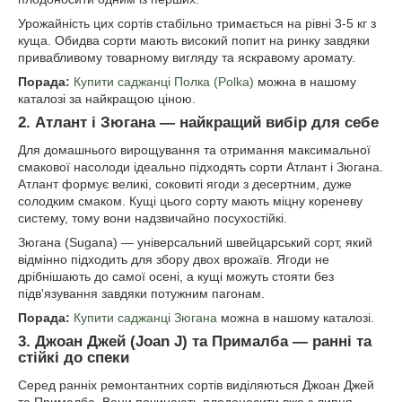
Урожайність цих сортів стабільно тримається на рівні 3-5 кг з
куща. Обидва сорти мають високий попит на ринку завдяки
привабливому товарному вигляду та яскравому аромату.
Порада:
Купити саджанці Полка (Polka)
можна в нашому
каталозі за найкращою ціною.
2. Атлант і Зюгана — найкращий вибір для себе
Для домашнього вирощування та отримання максимальної
смакової насолоди ідеально підходять сорти Атлант і Зюгана.
Атлант формує великі, соковиті ягоди з десертним, дуже
солодким смаком. Кущі цього сорту мають міцну кореневу
систему, тому вони надзвичайно посухостійкі.
Зюгана (Sugana) — універсальний швейцарський сорт, який
відмінно підходить для збору двох врожаїв. Ягоди не
дрібнішають до самої осені, а кущі можуть стояти без
підв'язування завдяки потужним пагонам.
Порада:
Купити саджанці Зюгана
можна в нашому каталозі.
3. Джоан Джей (Joan J) та Прималба — ранні та
стійкі до спеки
Серед ранніх ремонтантних сортів виділяються Джоан Джей
та Прималба. Вони починають плодоносити вже з липня.