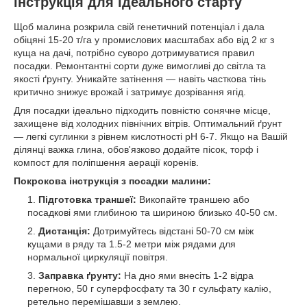
інструкція для ідеального старту
Щоб малина розкрила свій генетичний потенціал і дала
обіцяні 15-20 т/га у промислових масштабах або від 2 кг з
куща на дачі, потрібно суворо дотримуватися правил
посадки. Ремонтантні сорти дуже вимогливі до світла та
якості ґрунту. Уникайте затінення — навіть часткова тінь
критично знижує врожай і затримує дозрівання ягід.
Для посадки ідеально підходить повністю сонячне місце,
захищене від холодних північних вітрів. Оптимальний ґрунт
— легкі суглинки з рівнем кислотності pH 6-7. Якщо на Вашій
ділянці важка глина, обов'язково додайте пісок, торф і
компост для поліпшення аерації коренів.
Покрокова інструкція з посадки малини:
Підготовка траншеї:
Викопайте траншею або
посадкові ями глибиною та шириною близько 40-50 см.
Дистанція:
Дотримуйтесь відстані 50-70 см між
кущами в ряду та 1.5-2 метри між рядами для
нормальної циркуляції повітря.
Заправка ґрунту:
На дно ями внесіть 1-2 відра
перегною, 50 г суперфосфату та 30 г сульфату калію,
ретельно перемішавши з землею.