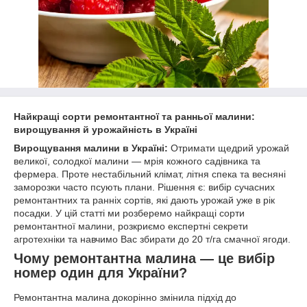
Найкращі сорти ремонтантної та ранньої малини:
вирощування й урожайність в Україні
Вирощування малини в Україні:
Отримати щедрий урожай
великої, солодкої малини — мрія кожного садівника та
фермера. Проте нестабільний клімат, літня спека та весняні
заморозки часто псують плани. Рішення є: вибір сучасних
ремонтантних та ранніх сортів, які дають урожай уже в рік
посадки. У цій статті ми розберемо найкращі сорти
ремонтантної малини, розкриємо експертні секрети
агротехніки та навчимо Вас збирати до 20 т/га смачної ягоди.
Чому ремонтантна малина — це вибір
номер один для України?
Ремонтантна малина докорінно змінила підхід до