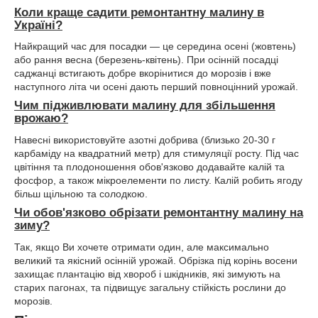
Коли краще садити ремонтантну малину в
Україні?
Найкращий час для посадки — це середина осені (жовтень)
або рання весна (березень-квітень). При осінній посадці
саджанці встигають добре вкорінитися до морозів і вже
наступного літа чи осені дають перший повноцінний урожай.
Чим підживлювати малину для збільшення
врожаю?
Навесні використовуйте азотні добрива (близько 20-30 г
карбаміду на квадратний метр) для стимуляції росту. Під час
цвітіння та плодоношення обов'язково додавайте калій та
фосфор, а також мікроелементи по листу. Калій робить ягоду
більш щільною та солодкою.
Чи обов'язково обрізати ремонтантну малину на
зиму?
Так, якщо Ви хочете отримати один, але максимально
великий та якісний осінній урожай. Обрізка під корінь восени
захищає плантацію від хвороб і шкідників, які зимують на
старих пагонах, та підвищує загальну стійкість рослини до
морозів.