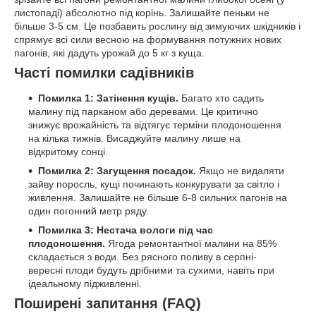
листопаді) абсолютно під корінь. Залишайте пеньки не
більше 3-5 см. Це позбавить рослину від зимуючих шкідників і
спрямує всі сили весною на формування потужних нових
пагонів, які дадуть урожай до 5 кг з куща.
Часті помилки садівників
Помилка 1: Затінення кущів.
Багато хто садить
малину під парканом або деревами. Це критично
знижує врожайність та відтягує терміни плодоношення
на кілька тижнів. Висаджуйте малину лише на
відкритому сонці.
Помилка 2: Загущення посадок.
Якщо не видаляти
зайву поросль, кущі починають конкурувати за світло і
живлення. Залишайте не більше 6-8 сильних пагонів на
один погонний метр ряду.
Помилка 3: Нестача вологи під час
плодоношення.
Ягода ремонтантної малини на 85%
складається з води. Без рясного поливу в серпні-
вересні плоди будуть дрібними та сухими, навіть при
ідеальному підживленні.
Поширені запитання (FAQ)